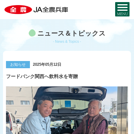
全農兵庫について
ニュース＆トピックス
JA全農兵庫とは？
お近くのJA・事務所
- News & Topics -
兵庫の農を知る
事業内容
兵庫の
特産品MAP
お取り寄せ
お知らせ
2025年05月12日
組織概要
暮らし・サービス
フードバンク関西へ飲料水を寄贈
米と麦
部署・事業所
宅配サービス
JA・MYひょうご
採用情報
兵庫県産酒米
JA葬祭ひょうご
兵庫県産麦
JAグループ兵庫
コ・ノ・ホ・シ
シロアリから家を守る
公式SNS一覧
野菜と花
JAのリフォーム・
リノベーション