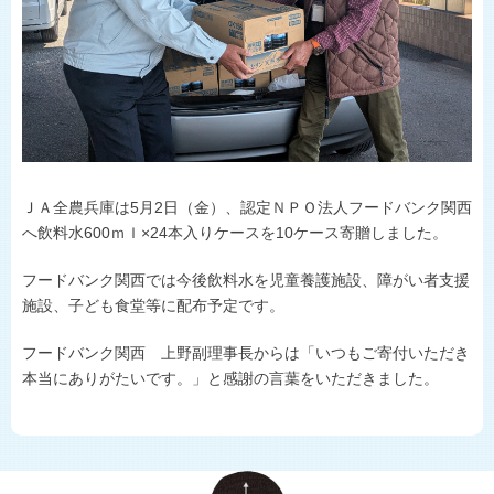
ひょうごの野菜や花
施主代行方式
淡路島たまねぎ
豆類
県内JA-SS
肉
LPガス
世界の舌を魅了
地理的表示の登録
ＪＡ全農兵庫は
5
月
2
日（金）、認定ＮＰＯ法人フードバンク関西
食卓に上がるまで
へ飲料水
600
ｍｌ
×24
本入りケースを
10
ケース寄贈しました。
おいしい話
フードバンク関西では今後飲料水を児童養護施設、障がい者支援
施設、子ども食堂等に配布予定です。
フードバンク関西 上野副理事長からは「いつもご寄付いただき
本当にありがたいです。」と感謝の言葉をいただきました。