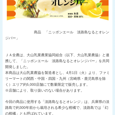
ひょうごの野菜や花
施主代行方式
淡路島たまねぎ
豆類
県内JA-SS
肉
LPガス
商品 「ニッポンエール 淡路島なるとオレン
世界の舌を魅了
ジバー」
地理的表示の登録
食卓に上がるまで
おいしい話
ＪＡ全農は、大山乳業農業協同組合（以下、大山乳業農協）と連
携して、「ニッポンエール 淡路島なるとオレンジバー」を共同
開発しました。
本商品は大山乳業農協を製造者とし、4月1日（火）より、ファミ
リーマートの関西・中国・四国・九州（宮崎県・鹿児島県を除
く）エリア約5,000店舗にて数量限定で販売します。
※店舗により、取り扱いのない場合があります。
今回の商品に使用する「淡路島なるとオレンジ」は、兵庫県の淡
路島で約300年前から栽培される希少な柑橘で、淡路島では「幻
の柑橘」とも呼ばれています。