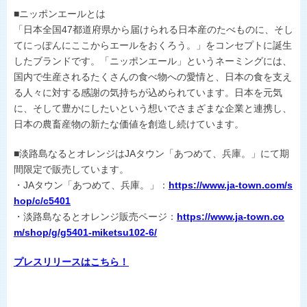
■ニッポンエールとは
「日本全国47都道府県から届けられる日本産のたべものに、そし
てにっぽんにここからエールをおくろう。」をコンセプトに誕生
したブランドです。「ニッポンエール」というネーミングには、
国内で生産されるたくさんの食べ物への愛情と、日本の食を支え
る人々に対する感謝の気持ちが込められています。日本を元気
に、そして豊かにしたいという想いでさまざまな企業と連携し、
日本の農畜産物の新たな価値を創造し続けています。
■淡路島なるとオレンジはJAタウン「あつめて、兵庫。」にて期
間限定で販売しています。
・JAタウン「あつめて、兵庫。」：
https://www.ja-town.com/s
hop/c/c5401
・淡路島なるとオレンジ販売ページ：
https://www.ja-town.co
m/shop/g/g5401-miketsu102-6/
プレスリリースはこちら！