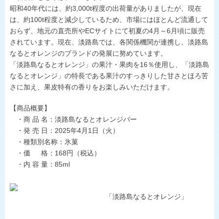
昭和40年代には、約3,000t程度の出荷量がありましたが、現在
は、約100t程度と減少しているため、市場にはほとんど流通して
おらず、地元の直売所やECサイトにて初夏の4月～6月頃に販売
されています。現在、淡路島では、各関係機関が連携し、淡路島
なるとオレンジのブランドの発展に努めています。
「淡路島なるとオレンジ」の果汁・果肉を16％使用し、「淡路島
なるとオレンジ」の特長である果汁のすっきりした甘さとほろ苦
さに加え、果皮特有の香りをお楽しみいただけます。
【商品概要】
・商 品 名：淡路島なるとオレンジバー
・発 売 日：2025年4月1日（火）
・種類別名称：氷菓
・価 格：168円（税込）
・内 容 量：85ml
「淡路島なるとオレンジ」