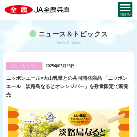
全農兵庫について
ニュース＆トピックス
JA全農兵庫とは？
お近くのJA・事務所
- News & Topics -
兵庫の農を知る
事業内容
兵庫の
特産品MAP
お取り寄せ
プレスリリース
2025年03月25日
組織概要
暮らし・サービス
ニッポンエール×大山乳業との共同開発商品 「ニッポン
米と麦
部署・事業所
エール 淡路島なるとオレンジバー」を数量限定で新発
宅配サービス
JA・MYひょうご
売
採用情報
兵庫県産酒米
JA葬祭ひょうご
兵庫県産麦
JAグループ兵庫
コ・ノ・ホ・シ
シロアリから家を守る
公式SNS一覧
野菜と花
JAのリフォーム・
リノベーション