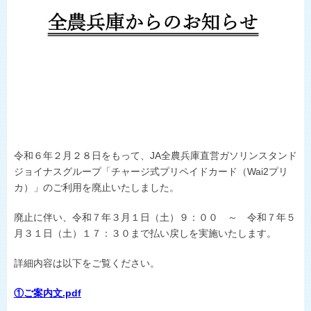
ひょうごの野菜や花
施主代行方式
淡路島たまねぎ
豆類
県内JA-SS
肉
LPガス
世界の舌を魅了
地理的表示の登録
食卓に上がるまで
おいしい話
令和６年２月２８日をもって、
JA
全農兵庫直営ガソリンスタンド
ジョイナスグループ「チャージ式プリペイドカード（Wai2プリ
カ）」のご利用を廃止いたしました。
廃止に伴い、令和７年３月１日（土）９：００ ～ 令和７年５
月３１日（土）１７：３０まで払い戻しを実施いたします。
詳細内容は以下をご覧ください。
①ご案内文.pdf