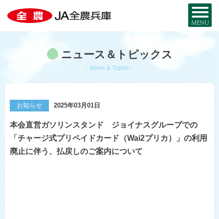
全農兵庫について
ニュース＆トピックス
JA全農兵庫とは？
お近くのJA・事務所
- News & Topics -
兵庫の農を知る
事業内容
兵庫の
特産品MAP
お取り寄せ
お知らせ
2025年03月01日
組織概要
暮らし・サービス
本会直営ガソリンスタンド ジョイナスグループでの
米と麦
部署・事業所
「チャージ式プリペイドカード（Wai2プリカ）」の利用
宅配サービス
JA・MYひょうご
廃止に伴う、払戻しのご案内について
採用情報
兵庫県産酒米
JA葬祭ひょうご
兵庫県産麦
JAグループ兵庫
コ・ノ・ホ・シ
シロアリから家を守る
公式SNS一覧
野菜と花
JAのリフォーム・
リノベーション