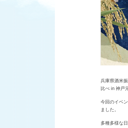
兵庫県酒米振
比べ in 神
今回のイベン
ました。
多種多様な日