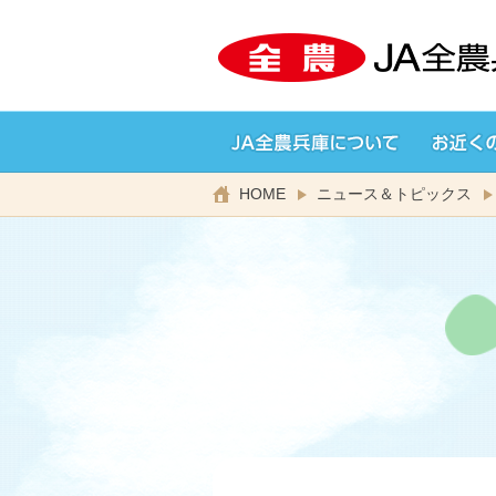
HOME
ニュース＆トピックス
宅配サービス
JA全農兵庫とは？
兵庫の
JA
特産品MAP
兵庫
JAのリフォーム・
部署・事業所
リノベーション
兵庫
コ・