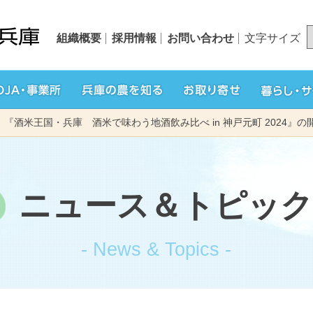
組織概要
採用情報
お問い合わせ
文字サイズ
『酒米王国・兵庫 酒米で味わう地酒飲み比べ in 神戸元町 2024』
米と麦
ニュース＆トピック
野菜と花
肉
JA葬祭ひょうご
シロアリから家を守
事業内容
組織概要
・MYひょうご
ひょうごの野菜や花
世界の舌を魅了
- News & Topics -
県産酒米
淡路島たまねぎ
地理的表示の登
施主代行方式
県内JA-SS
採用情報
JAグループ兵庫
県産麦
豆類
食卓に上がるま
ノ・ホ・シ
おいしい話