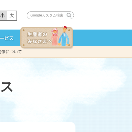
小
大
Googleカスタム検索
の開催について
ス
る
録
で