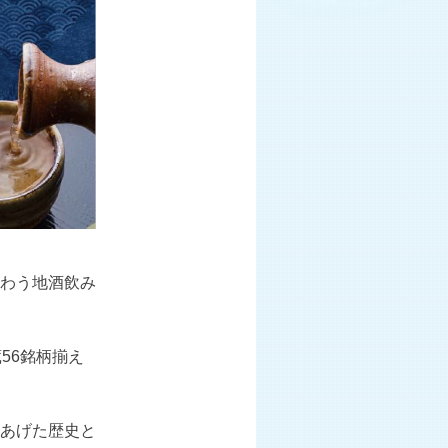
わう地酒飲み
蔵
56
銘柄揃え
あげた歴史と