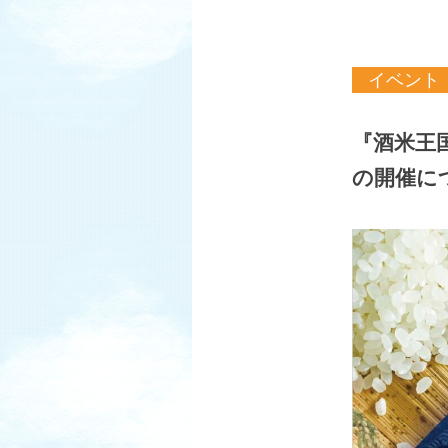
LPガス
公式SNS一覧
イベント
『酒米王国
の開催に