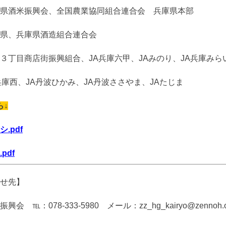
県酒米振興会、全国農業協同組合連合会 兵庫県本部
県、兵庫県酒造組合連合会
３丁目商店街振興組合、
JA
兵庫六甲、
JA
みのり、
JA
兵庫みら
兵庫西、JA丹波ひかみ、
JA
丹波ささやま、
JA
たじま
ら↓
.pdf
pdf
せ先】
振興会 ℡：
078-333-5980
メール：
zz_hg_kairyo@zennoh.o