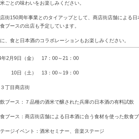
米ごとの味わいをお楽しみください。
店街
150
周年事業とのタイアップとして、商店街店舗による日
食ブースの出店も予定しています。
に、食と日本酒のコラボレーションもお楽しみください。
4
年
2
月
9
日（金）
17
：
00
～
21
：
00
日（土）
13
：
00
～
19
：
00
３丁目商店街
飲ブース：７品種の酒米で醸された兵庫の日本酒の有料試飲
ス：商店街店舗による日本酒に合う食材を使った飲食ブ
イベント：酒米セミナー、音楽ステージ