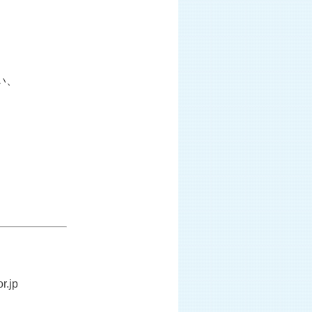
い、
r.jp