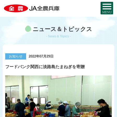
全農兵庫について
ニュース＆トピックス
JA全農兵庫とは？
お近くのJA・事務所
- News & Topics -
兵庫の農を知る
事業内容
兵庫の
特産品MAP
お取り寄せ
お知らせ
2022年07月29日
組織概要
暮らし・サービス
フードバンク関西に淡路島たまねぎを寄贈
米と麦
部署・事業所
宅配サービス
JA・MYひょうご
採用情報
兵庫県産酒米
JA葬祭ひょうご
兵庫県産麦
JAグループ兵庫
コ・ノ・ホ・シ
シロアリから家を守る
公式SNS一覧
野菜と花
JAのリフォーム・
リノベーション