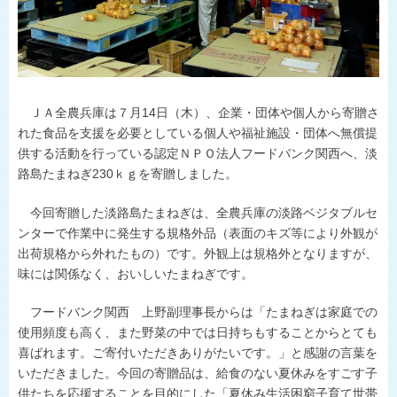
ひょうごの野菜や花
施主代行方式
淡路島たまねぎ
豆類
県内JA-SS
肉
LPガス
ＪＡ全農兵庫は７月
14
日（木）、企業・団体や個人から寄贈さ
世界の舌を魅了
れた食品を支援を必要としている個人や福祉施設・団体へ無償提
地理的表示の登録
供する活動を行っている認定ＮＰＯ法人フードバンク関西へ、淡
食卓に上がるまで
路島たまねぎ
230
ｋｇを寄贈しました。
おいしい話
今回寄贈した淡路島たまねぎは、全農兵庫の淡路ベジタブルセ
ンターで作業中に発生する規格外品（表面のキズ等により外観が
出荷規格から外れたもの）です。外観上は規格外となりますが、
味には関係なく、おいしいたまねぎです。
フードバンク関西 上野副理事長からは「たまねぎは家庭での
使用頻度も高く、また野菜の中では日持ちもすることからとても
喜ばれます。ご寄付いただきありがたいです。」と感謝の言葉を
いただきました。今回の寄贈品は、給食のない夏休みをすごす子
供たちを応援することを目的にした「夏休み生活困窮子育て世帯