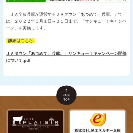
ひょうごの野菜や花
施主代行方式
淡路島たまねぎ
ＪＡ全農兵庫が運営するＪＡタウン「あつめて、兵庫。」で
豆類
県内JA-SS
は、２０２２年３月１日～３１日まで、「サンキュー！キャンペ
ーン」を実施します。
肉
LPガス
↓詳細はこちら↓
世界の舌を魅了
地理的表示の登録
ＪＡタウン「あつめて、兵庫。」サンキュー！キャンペーン開催
食卓に上がるまで
について.pdf
おいしい話