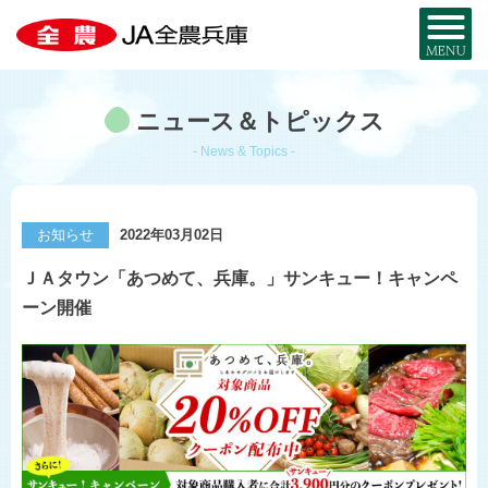
全農兵庫について
ニュース＆トピックス
JA全農兵庫とは？
お近くのJA・事務所
- News & Topics -
兵庫の農を知る
事業内容
兵庫の
特産品MAP
お取り寄せ
お知らせ
2022年03月02日
組織概要
暮らし・サービス
ＪＡタウン「あつめて、兵庫。」サンキュー！キャンペ
米と麦
部署・事業所
ーン開催
宅配サービス
JA・MYひょうご
採用情報
兵庫県産酒米
JA葬祭ひょうご
兵庫県産麦
JAグループ兵庫
コ・ノ・ホ・シ
シロアリから家を守る
公式SNS一覧
野菜と花
JAのリフォーム・
リノベーション