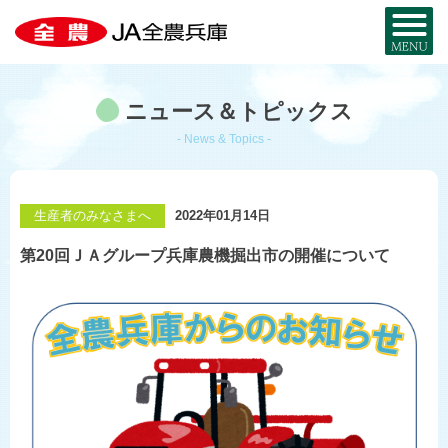
全農兵庫について
ニュース＆トピックス
JA全農兵庫とは？
お近くのJA・事務所
- News & Topics -
兵庫の農を知る
事業内容
兵庫の
特産品MAP
お取り寄せ
生産者のみなさまへ
2022年01月14日
組織概要
暮らし・サービス
第20回ＪＡグループ兵庫農機掘出市の開催について
米と麦
部署・事業所
宅配サービス
JA・MYひょうご
採用情報
兵庫県産酒米
JA葬祭ひょうご
兵庫県産麦
JAグループ兵庫
コ・ノ・ホ・シ
シロアリから家を守る
公式SNS一覧
野菜と花
JAのリフォーム・
リノベーション