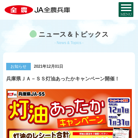
全農兵庫について
ニュース＆トピックス
JA全農兵庫とは？
お近くのJA・事務所
- News & Topics -
兵庫の農を知る
事業内容
兵庫の
特産品MAP
お取り寄せ
お知らせ
2021年12月01日
組織概要
暮らし・サービス
兵庫県ＪＡ－ＳＳ灯油あったかキャンペーン開催！
米と麦
部署・事業所
宅配サービス
JA・MYひょうご
採用情報
兵庫県産酒米
JA葬祭ひょうご
兵庫県産麦
JAグループ兵庫
コ・ノ・ホ・シ
シロアリから家を守る
公式SNS一覧
野菜と花
JAのリフォーム・
リノベーション