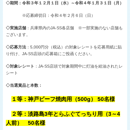
◇期間：令和３年１２月１日（水）～令和４年１月３１日（月）
※応募締切日：令和４年２月６日（日）
◇実施店舗
：兵庫県内の
JA-SS
各店舗 ※一部実施のない店舗も
ございます。
◇応募方法
：
5,000
円分（税込）の対象レシートを応募用紙に貼
り付け、
JA-SS
店頭の応募箱にご投函ください。
◇対象レシート
：
JA-SS
店頭で対象期間中に灯油を給油されたレ
シート
◇当選賞品と本数：
１等：神戸ビーフ焼肉用（500g） 50名様
２等：淡路島3年とらふぐてっちり用（3～4
人前） 50名様