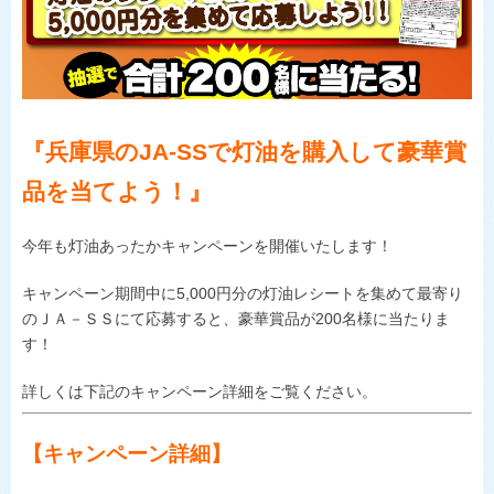
ひょうごの野菜や花
施主代行方式
淡路島たまねぎ
豆類
県内JA-SS
肉
LPガス
『兵庫県のJA-SSで灯油を購入して豪華賞
世界の舌を魅了
地理的表示の登録
品を当てよう！』
食卓に上がるまで
おいしい話
今年も灯油あったかキャンペーンを開催いたします！
キャンペーン期間中に
5,000
円分の灯油レシートを集めて最寄り
のＪＡ－ＳＳにて応募すると、豪華賞品が
200
名様に当たりま
す！
詳しくは下記のキャンペーン詳細をご覧ください。
【キャンペーン詳細】