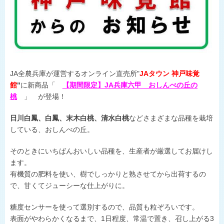
ひょうごの野菜や花
施主代行方式
淡路島たまねぎ
豆類
県内JA-SS
肉
LPガス
世界の舌を魅了
JA全農兵庫が運営するオンライン直売所"
JAタウン 神戸味覚
地理的表示の登録
館
"
に新商品「
【期間限定】JA兵庫六甲 おしんべの丘の
食卓に上がるまで
桃
」 が登場！
おいしい話
日川白鳳、白鳳、末木白桃、清水白桃
などさまざまな品種を栽培
している、おしんべの丘。
そのときにいちばんおいしい品種を、生産者が厳選してお届けし
ます。
有機質の肥料を使い、樹でしっかりと熟させてから出荷するの
で、甘くてジューシーな仕上がりに。
糖度センサーを使って選別するので、品質も粒ぞろいです。
表面がやわらかくなるまで、1日程度、常温で置き、召し上がる3