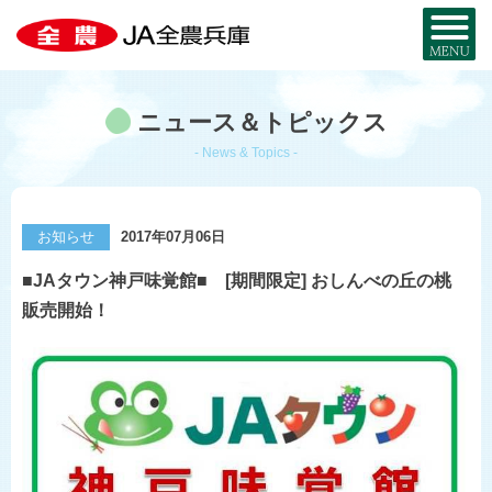
全農兵庫について
ニュース＆トピックス
JA全農兵庫とは？
お近くのJA・事務所
- News & Topics -
兵庫の農を知る
事業内容
兵庫の
特産品MAP
お取り寄せ
お知らせ
2017年07月06日
組織概要
暮らし・サービス
■JAタウン神戸味覚館■ [期間限定] おしんべの丘の桃
米と麦
部署・事業所
販売開始！
宅配サービス
JA・MYひょうご
採用情報
兵庫県産酒米
JA葬祭ひょうご
兵庫県産麦
JAグループ兵庫
コ・ノ・ホ・シ
シロアリから家を守る
公式SNS一覧
野菜と花
JAのリフォーム・
リノベーション