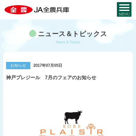
全農兵庫について
ニュース＆トピックス
JA全農兵庫とは？
お近くのJA・事務所
- News & Topics -
兵庫の農を知る
事業内容
兵庫の
特産品MAP
お取り寄せ
お知らせ
2017年07月05日
組織概要
暮らし・サービス
神戸プレジール 7月のフェアのお知らせ
米と麦
部署・事業所
宅配サービス
JA・MYひょうご
採用情報
兵庫県産酒米
JA葬祭ひょうご
兵庫県産麦
JAグループ兵庫
コ・ノ・ホ・シ
シロアリから家を守る
公式SNS一覧
野菜と花
JAのリフォーム・
リノベーション