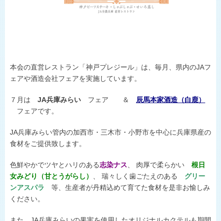
ひょうごの野菜や花
施主代行方式
淡路島たまねぎ
豆類
県内JA-SS
肉
LPガス
本会の直営レストラン「神戸プレジール」は、毎月、県内のJAフ
世界の舌を魅了
ェアや酒造会社フェアを実施しています。
地理的表示の登録
食卓に上がるまで
７月は
JA兵庫みらい
フェア ＆
辰馬本家酒造（白鹿）
おいしい話
フェアです。
JA兵庫みらい管内の加西市・三木市・小野市を中心に兵庫県産の
食材をご提供致します。
色鮮やかでツヤとハリのある
志染ナス
、 肉厚で柔らかい
根日
女みどり（甘とうがらし）
、 瑞々しく歯ごたえのある
グリー
ンアスパラ
等、生産者が丹精込めて育てた食材を是非お愉しみ
ください。
また、JA兵庫みらいの果実を使用したオリジナルカクテルも期間