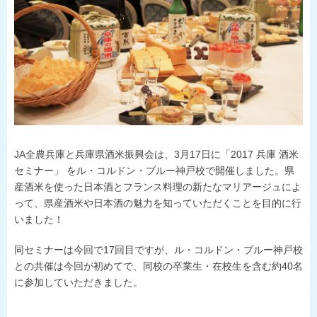
ひょうごの野菜や花
施主代行方式
淡路島たまねぎ
豆類
県内JA-SS
肉
LPガス
世界の舌を魅了
地理的表示の登録
食卓に上がるまで
おいしい話
JA全農兵庫と兵庫県酒米振興会は、3月17日に「2017 兵庫 酒米
セミナー」 をル・コルドン・ブルー神戸校で開催しました。県
産酒米を使った日本酒とフランス料理の新たなマリアージュによ
って、県産酒米や日本酒の魅力を知っていただくことを目的に行
いました！
同セミナーは今回で17回目ですが、ル・コルドン・ブルー神戸校
との共催は今回が初めてで、同校の卒業生・在校生を含む約40名
に参加していただきました。