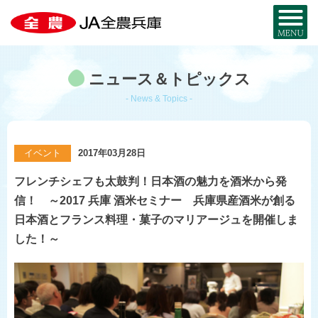
全農兵庫について
ニュース＆トピックス
JA全農兵庫とは？
お近くのJA・事務所
- News & Topics -
兵庫の農を知る
事業内容
兵庫の
特産品MAP
お取り寄せ
イベント
2017年03月28日
組織概要
暮らし・サービス
フレンチシェフも太鼓判！日本酒の魅力を酒米から発
米と麦
部署・事業所
信！ ～2017 兵庫 酒米セミナー 兵庫県産酒米が創る
宅配サービス
JA・MYひょうご
日本酒とフランス料理・菓子のマリアージュを開催しま
採用情報
兵庫県産酒米
した！～
JA葬祭ひょうご
兵庫県産麦
JAグループ兵庫
コ・ノ・ホ・シ
シロアリから家を守る
公式SNS一覧
野菜と花
JAのリフォーム・
リノベーション